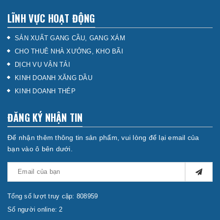
LĨNH VỰC HOẠT ĐỘNG
SẢN XUẤT GANG CẦU, GANG XÁM
CHO THUÊ NHÀ XƯỞNG, KHO BÃI
DỊCH VỤ VẬN TẢI
KINH DOANH XĂNG DẦU
KINH DOANH THÉP
ĐĂNG KÝ NHẬN TIN
Để nhận thêm thông tin sản phẩm, vui lòng để lại email của
bạn vào ô bên dưới.
Tổng số lượt truy cập: 808959
Số người online: 2