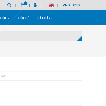
0
VND
USD
 KIỆN
LIÊN HỆ
ĐẶT HÀNG