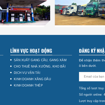
LĨNH VỰC HOẠT ĐỘNG
ĐĂNG KÝ NHẬ
SẢN XUẤT GANG CẦU, GANG XÁM
Để nhận thêm thô
ô bên dưới.
CHO THUÊ NHÀ XƯỞNG, KHO BÃI
DỊCH VỤ VẬN TẢI
KINH DOANH XĂNG DẦU
KINH DOANH THÉP
Tổng số lượt truy
Số người online: 
Lượt truy cập tro