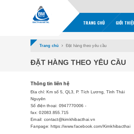
TRANG CHỦ
GIỚI THI
Trang chủ
Đặt hàng theo yêu cầu
ĐẶT HÀNG THEO YÊU CẦU
Thông tin liên hệ
Địa chỉ:
Km số 5, QL3, P. Tích Lương, Tỉnh Thái
Nguyên
Số điện thoại:
0947770006
-
fax: 02083.855.715
Email:
contact@kimkhibacthai.vn
Fanpage:
https://www.facebook.com/Kimkhibacthai