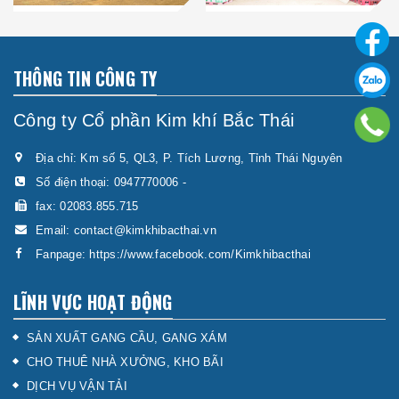
THÔNG TIN CÔNG TY
Công ty Cổ phần Kim khí Bắc Thái
Địa chỉ: Km số 5, QL3, P. Tích Lương, Tỉnh Thái Nguyên
Số điện thoại:
0947770006
-
fax: 02083.855.715
Email:
contact@kimkhibacthai.vn
Fanpage:
https://www.facebook.com/Kimkhibacthai
LĨNH VỰC HOẠT ĐỘNG
SẢN XUẤT GANG CẦU, GANG XÁM
CHO THUÊ NHÀ XƯỞNG, KHO BÃI
DỊCH VỤ VẬN TẢI