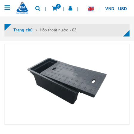
0
VND
USD
Trang chủ
Hộp thoát nước - 03