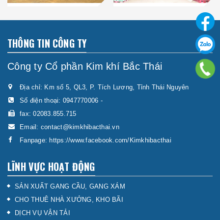
THÔNG TIN CÔNG TY
Công ty Cổ phần Kim khí Bắc Thái
Địa chỉ: Km số 5, QL3, P. Tích Lương, Tỉnh Thái Nguyên
Số điện thoại:
0947770006
-
fax: 02083.855.715
Email:
contact@kimkhibacthai.vn
Fanpage:
https://www.facebook.com/Kimkhibacthai
LĨNH VỰC HOẠT ĐỘNG
SẢN XUẤT GANG CẦU, GANG XÁM
CHO THUÊ NHÀ XƯỞNG, KHO BÃI
DỊCH VỤ VẬN TẢI