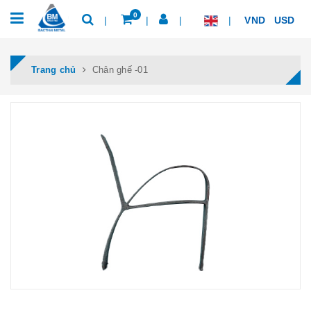
0
VND
USD
Trang chủ
Chân ghế -01