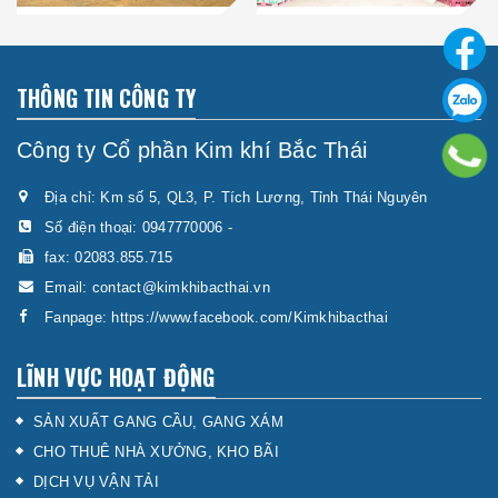
THÔNG TIN CÔNG TY
Công ty Cổ phần Kim khí Bắc Thái
Địa chỉ: Km số 5, QL3, P. Tích Lương, Tỉnh Thái Nguyên
Số điện thoại:
0947770006
-
fax: 02083.855.715
Email:
contact@kimkhibacthai.vn
Fanpage:
https://www.facebook.com/Kimkhibacthai
LĨNH VỰC HOẠT ĐỘNG
SẢN XUẤT GANG CẦU, GANG XÁM
CHO THUÊ NHÀ XƯỞNG, KHO BÃI
DỊCH VỤ VẬN TẢI