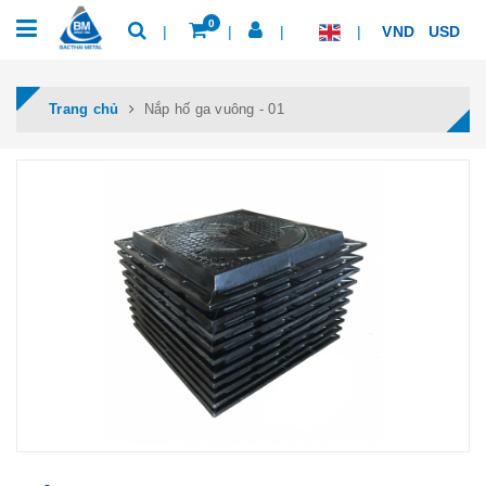
0
VND
USD
Trang chủ
Nắp hố ga vuông - 01