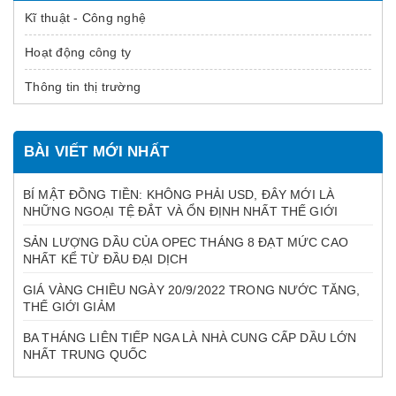
Kĩ thuật - Công nghệ
Hoạt động công ty
Thông tin thị trường
BÀI VIẾT MỚI NHẤT
BÍ MẬT ĐỒNG TIỀN: KHÔNG PHẢI USD, ĐÂY MỚI LÀ
NHỮNG NGOẠI TỆ ĐẮT VÀ ỔN ĐỊNH NHẤT THẾ GIỚI
SẢN LƯỢNG DẦU CỦA OPEC THÁNG 8 ĐẠT MỨC CAO
NHẤT KỂ TỪ ĐẦU ĐẠI DỊCH
GIÁ VÀNG CHIỀU NGÀY 20/9/2022 TRONG NƯỚC TĂNG,
THẾ GIỚI GIẢM
BA THÁNG LIÊN TIẾP NGA LÀ NHÀ CUNG CẤP DẦU LỚN
NHẤT TRUNG QUỐC