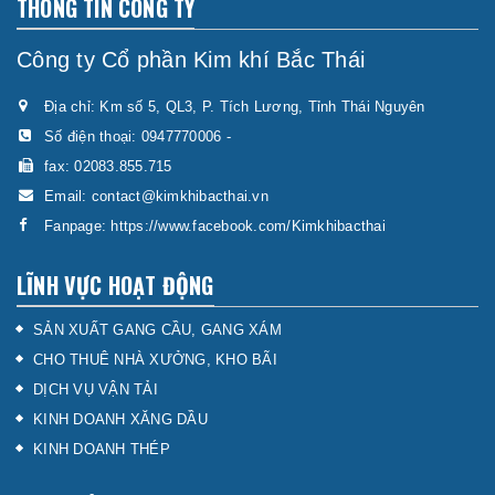
THÔNG TIN CÔNG TY
Công ty Cổ phần Kim khí Bắc Thái
Địa chỉ: Km số 5, QL3, P. Tích Lương, Tỉnh Thái Nguyên
Số điện thoại:
0947770006
-
fax: 02083.855.715
Email:
contact@kimkhibacthai.vn
Fanpage:
https://www.facebook.com/Kimkhibacthai
LĨNH VỰC HOẠT ĐỘNG
SẢN XUẤT GANG CẦU, GANG XÁM
CHO THUÊ NHÀ XƯỞNG, KHO BÃI
DỊCH VỤ VẬN TẢI
KINH DOANH XĂNG DẦU
KINH DOANH THÉP