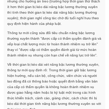
nhưng cho hưởng án treo (trường hợp thời gian thử thách
ít hơn thời gian bị kéo dài nâng bậc lương thường xuyên
thì tính theo thời gian bị kéo dài nâng bậc lương thường
xuyên); thời gian nghỉ công tác chờ đủ tuổi nghỉ hưu theo
quy định hiện hành của pháp luật.
Thông tư mới cũng sửa đổi tiêu chuẩn nâng bậc lương
thường xuyên thành "được cấp có thẩm quyền đánh giá và
xếp loại chất lượng mức từ hoàn thành nhiệm vụ trở lên"
thay vì "được cấp có thẩm quyền đánh giá từ mức hoàn
thành nhiệm vụ nhưng còn hạn chế về năng lực trở lên".
Về thời gian bị kéo dài xét nâng bậc lương thường xuyên,
thông tư mới quy định rõ: Trong thời gian giữ bậc lương
hiện hưởng, nếu cán bộ, công chức, viên chức và người
lao động đã có thông báo hoặc quyết định bằng văn bản
của cấp có thẩm quyền là không hoàn thành nhiệm vụ
được giao hằng năm hoặc bị kỷ luật một trong các hình
thức khiển trách, cảnh cáo, giáng chức, cách chức thì bị
kéo dài thời gian tính nâng bậc lương thường xuyên so với