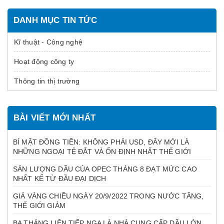
DANH MỤC TIN TỨC
Kĩ thuật - Công nghệ
Hoạt động công ty
Thông tin thị trường
BÀI VIẾT MỚI NHẤT
BÍ MẬT ĐỒNG TIỀN: KHÔNG PHẢI USD, ĐÂY MỚI LÀ
NHỮNG NGOẠI TỆ ĐẮT VÀ ỔN ĐỊNH NHẤT THẾ GIỚI
SẢN LƯỢNG DẦU CỦA OPEC THÁNG 8 ĐẠT MỨC CAO
NHẤT KỂ TỪ ĐẦU ĐẠI DỊCH
GIÁ VÀNG CHIỀU NGÀY 20/9/2022 TRONG NƯỚC TĂNG,
THẾ GIỚI GIẢM
BA THÁNG LIÊN TIẾP NGA LÀ NHÀ CUNG CẤP DẦU LỚN