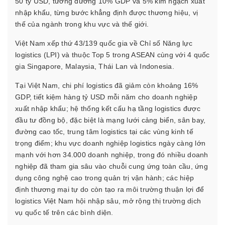
50 tỷ USD, tương đương 10% GDP và 5% kim ngạch xuất
nhập khẩu, từng bước khẳng định được thương hiệu, vị
thế của ngành trong khu vực và thế giới.
Việt Nam xếp thứ 43/139 quốc gia về Chỉ số Năng lực
logistics (LPI) và thuộc Top 5 trong ASEAN cùng với 4 quốc
gia Singapore, Malaysia, Thái Lan và Indonesia.
Tại Việt Nam, chi phí logistics đã giảm còn khoảng 16%
GDP, tiết kiệm hàng tỷ USD mỗi năm cho doanh nghiệp
xuất nhập khẩu; hệ thống kết cấu hạ tầng logistics được
đầu tư đồng bộ, đặc biệt là mạng lưới cảng biển, sân bay,
đường cao tốc, trung tâm logistics tại các vùng kinh tế
trọng điểm; khu vực doanh nghiệp logistics ngày càng lớn
mạnh với hơn 34.000 doanh nghiệp, trong đó nhiều doanh
nghiệp đã tham gia sâu vào chuỗi cung ứng toàn cầu, ứng
dụng công nghệ cao trong quản trị vận hành; các hiệp
định thương mại tự do còn tạo ra môi trường thuận lợi để
logistics Việt Nam hội nhập sâu, mở rộng thị trường dịch
vụ quốc tế trên các bình diện.