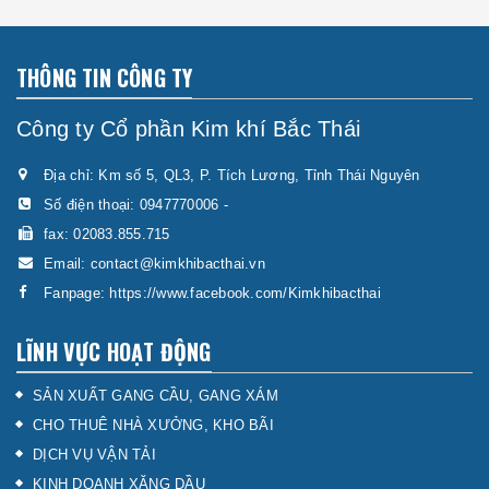
THÔNG TIN CÔNG TY
Công ty Cổ phần Kim khí Bắc Thái
Địa chỉ: Km số 5, QL3, P. Tích Lương, Tỉnh Thái Nguyên
Số điện thoại:
0947770006
-
fax: 02083.855.715
Email:
contact@kimkhibacthai.vn
Fanpage:
https://www.facebook.com/Kimkhibacthai
LĨNH VỰC HOẠT ĐỘNG
SẢN XUẤT GANG CẦU, GANG XÁM
CHO THUÊ NHÀ XƯỞNG, KHO BÃI
DỊCH VỤ VẬN TẢI
KINH DOANH XĂNG DẦU