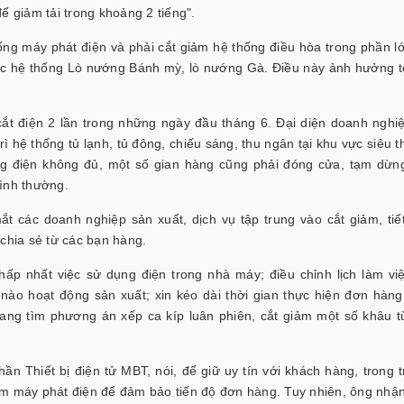
ể giảm tải trong khoảng 2 tiếng".
hống máy phát điện và phải cắt giảm hệ thống điều hòa trong phần l
các hệ thống Lò nướng Bánh mỳ, lò nướng Gà. Điều này ảnh hưởng t
t điện 2 lần trong những ngày đầu tháng 6. Đại diện doanh nghi
ì hệ thống tủ lạnh, tủ đông, chiếu sáng, thu ngân tại khu vực siêu th
ng điện không đủ, một số gian hàng cũng phải đóng cửa, tạm dừn
ình thường.
mắt các doanh nghiệp sản xuất, dịch vụ tập trung vào cắt giảm, tiế
 chia sẻ từ các bạn hàng.
p nhất việc sử dụng điện trong nhà máy; điều chỉnh lịch làm vi
nào hoạt động sản xuất; xin kéo dài thời gian thực hiện đơn hàng
ng tìm phương án xếp ca kíp luân phiên, cắt giảm một số khâu 
 Thiết bị điện tử MBT, nói, để giữ uy tín với khách hàng, trong 
êm máy phát điện để đảm bảo tiến độ đơn hàng. Tuy nhiên, ông nhận