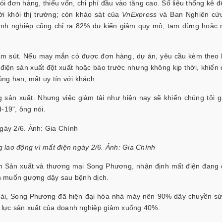
ói đơn hàng, thiếu vốn, chi phí đầu vào tăng cao. Số liệu thống kê đ
i khỏi thị trường; còn khảo sát của
VnExpress
và Ban Nghiên cứu
doanh nghiệp cũng chỉ ra 82% dự kiến giảm quy mô, tạm dừng hoặc
iảm sút. Nếu may mắn có được đơn hàng, dự án, yêu cầu kèm theo l
 điện sản xuất đột xuất hoặc báo trước nhưng không kịp thời, khiến
ng hạn, mất uy tín với khách.
g sản xuất. Nhưng việc giảm tải như hiện nay sẽ khiến chúng tôi g
-19", ông nói.
 lao động vì mất điện ngày 2/6. Ảnh: Gia Chính
n Sản xuất và thương mại Song Phương, nhận định mất điện đang
n muốn gượng dậy sau bệnh dịch.
oái, Song Phương đã hiện đại hóa nhà máy nên 90% dây chuyền s
g lực sản xuất của doanh nghiệp giảm xuống 40%.