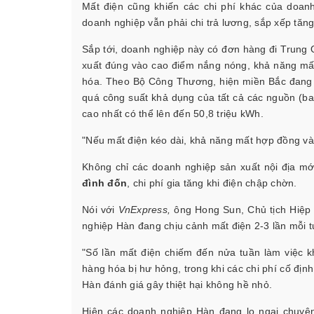
Mất điện cũng khiến các chi phí khác của doanh
doanh nghiệp vẫn phải chi trả lương, sắp xếp tăng 
Sắp tới, doanh nghiệp này có đơn hàng đi Trung Q
xuất đúng vào cao điểm nắng nóng, khả năng mất 
hóa. Theo Bộ Công Thương, hiện miền Bắc đang c
quá công suất khả dụng của tất cả các nguồn (ba
cao nhất có thể lên đến 50,8 triệu kWh.
"Nếu mất điện kéo dài, khả năng mất hợp đồng vào
Không chỉ các doanh nghiệp sản xuất nội địa mớ
đình đốn
, chi phí gia tăng khi điện chập chờn.
Nói với
VnExpress,
ông Hong Sun, Chủ tịch Hiệp 
nghiệp Hàn đang chịu cảnh mất điện 2-3 lần mỗi t
"Số lần mất điện chiếm đến nửa tuần làm việc 
hàng hóa bị hư hỏng, trong khi các chi phí cố đị
Hàn đánh giá gây thiệt hại không hề nhỏ.
Hiện các doanh nghiệp Hàn đang lo ngại chuyệ