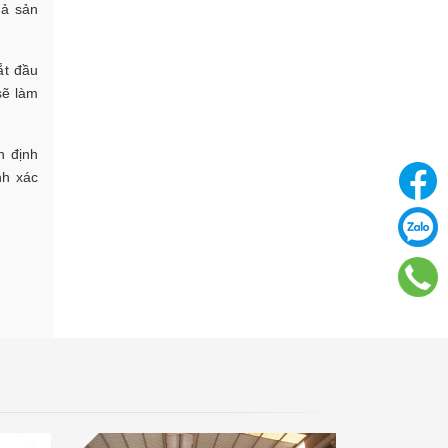
uả sản
ắt đầu
sẽ làm
n định
nh xác