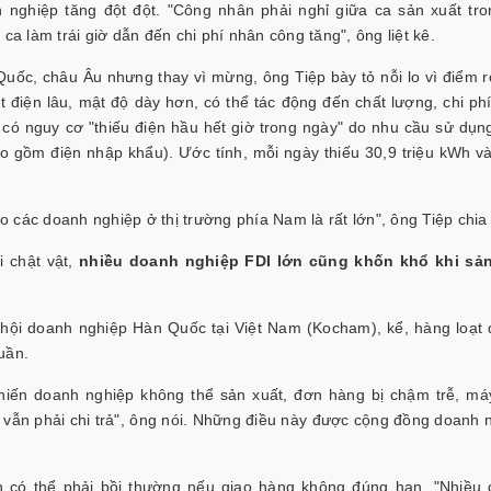
 nghiệp tăng đột đột. "Công nhân phải nghỉ giữa ca sản xuất tro
ca làm trái giờ dẫn đến chi phí nhân công tăng", ông liệt kê.
uốc, châu Âu nhưng thay vì mừng, ông Tiệp bày tỏ nỗi lo vì điểm r
điện lâu, mật độ dày hơn, có thể tác động đến chất lượng, chi ph
ó nguy cơ "thiếu điện hầu hết giờ trong ngày" do nhu cầu sử dụn
o gồm điện nhập khẩu). Ước tính, mỗi ngày thiếu 30,9 triệu kWh v
 các doanh nghiệp ở thị trường phía Nam là rất lớn", ông Tiệp chia
i chật vật,
nhiều doanh nghiệp FDI lớn cũng khốn khổ khi sản
hội doanh nghiệp Hàn Quốc tại Việt Nam (Kocham), kể, hàng loạt
uần.
khiến doanh nghiệp không thể sản xuất, đơn hàng bị chậm trễ, m
nh vẫn phải chi trả", ông nói. Những điều này được cộng đồng doanh 
n có thể phải bồi thường nếu giao hàng không đúng hạn. "Nhiều