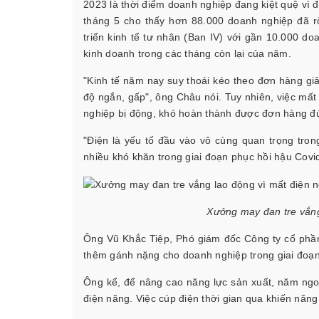
2023 là thời điểm doanh nghiệp đang kiệt quệ vì đ
tháng 5 cho thấy hơn 88.000 doanh nghiệp đã rờ
triển kinh tế tư nhân (Ban IV) với gần 10.000 
kinh doanh trong các tháng còn lại của năm.
"Kinh tế năm nay suy thoái kéo theo đơn hàng g
độ ngắn, gấp", ông Châu nói. Tuy nhiên, việc mất
nghiệp bị động, khó hoàn thành được đơn hàng đú
"Điện là yếu tố đầu vào vô cùng quan trọng tron
nhiều khó khăn trong giai đoạn phục hồi hậu Covid
Xưởng may đan tre vắng
Ông Vũ Khắc Tiệp, Phó giám đốc Công ty cổ phầ
thêm gánh nặng cho doanh nghiệp trong giai đoạ
Ông kể, để nâng cao năng lực sản xuất, năm ng
điện năng. Việc cúp điện thời gian qua khiến năn