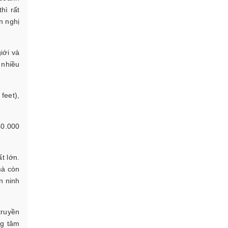
hì rất
n nghị
iới và
 nhiều
feet),
40.000
t lớn.
mà còn
n ninh
truyền
ng tâm