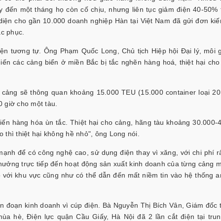
ày đến một tháng họ còn cố chịu, nhưng liên tục giảm điện 40-50% t
 diện cho gần 10.000 doanh nghiệp Hàn tại Việt Nam đã gửi đơn kiế
c phục.
ện tương tự. Ông Phạm Quốc Long, Chủ tịch Hiệp hội Đại lý, môi g
khiến các cảng biển ở miền Bắc bị tắc nghẽn hàng hoá, thiệt hại cho
 cảng sẽ thông quan khoảng 15.000 TEU (15.000 container loại 20 
 giờ cho một tàu.
iến hàng hóa ùn tắc. Thiệt hại cho cảng, hãng tàu khoảng 30.000-
thì thiệt hại không hề nhỏ", ông Long nói.
ạnh để có công nghệ cao, sử dụng điện thay vì xăng, với chi phí rấ
 hưởng trực tiếp đến hoạt động sản xuất kinh doanh của từng cảng 
o với khu vực cũng như có thể dẫn đến mất niềm tin vào hệ thống a
ián đoạn kinh doanh vì cúp điện. Bà Nguyễn Thị Bích Vân, Giám đốc 
 mùa hè, Điện lực quận Cầu Giấy, Hà Nội đã 2 lần cắt điện tại tru