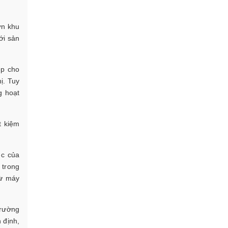
ớn khu
ới sản
ệp cho
ị. Tuy
g hoạt
t kiệm
ệc của
 trong
từ máy
trường
 định,