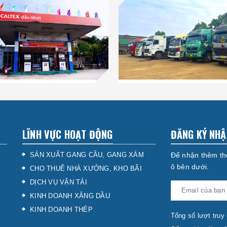
LĨNH VỰC HOẠT ĐỘNG
ĐĂNG KÝ NHẬ
SẢN XUẤT GANG CẦU, GANG XÁM
Để nhận thêm thô
ô bên dưới.
CHO THUÊ NHÀ XƯỞNG, KHO BÃI
DỊCH VỤ VẬN TẢI
KINH DOANH XĂNG DẦU
KINH DOANH THÉP
Tổng số lượt truy