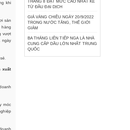
THÁNG 8 ĐẠT MỨC CAO NHẤT KỂ
ng khi
TỪ ĐẦU ĐẠI DỊCH
GIÁ VÀNG CHIỀU NGÀY 20/9/2022
ơi sản
TRONG NƯỚC TĂNG, THẾ GIỚI
í hàng
GIẢM
g vượt
BA THÁNG LIÊN TIẾP NGA LÀ NHÀ
à ngày
CUNG CẤP DẦU LỚN NHẤT TRUNG
QUỐC
 sẻ.
 xuất
 doanh
áy móc
nghiệp
 doanh