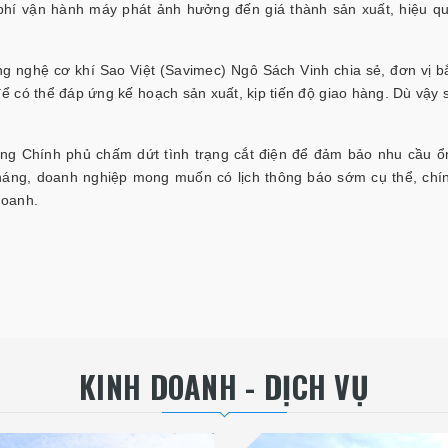
hi phí vận hành máy phát ảnh hưởng đến giá thành sản xuất, hiệu q
g nghệ cơ khí Sao Việt (Savimec) Ngô Sách Vinh chia sẻ, đơn vị b
để có thể đáp ứng kế hoạch sản xuất, kịp tiến độ giao hàng. Dù vậy 
ng Chính phủ chấm dứt tình trạng cắt điện để đảm bảo nhu cầu ổ
háng, doanh nghiệp mong muốn có lịch thông báo sớm cụ thể, chí
doanh.
KINH DOANH - DỊCH VỤ