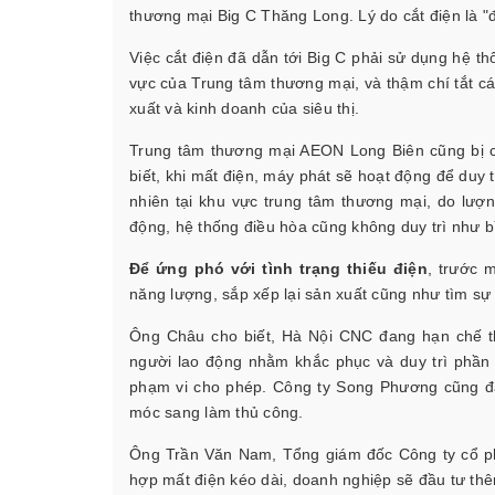
thương mại Big C Thăng Long. Lý do cắt điện là "đ
Việc cắt điện đã dẫn tới Big C phải sử dụng hệ t
vực của Trung tâm thương mại, và thậm chí tắt 
xuất và kinh doanh của siêu thị.
Trung tâm thương mại AEON Long Biên cũng bị cắ
biết, khi mất điện, máy phát sẽ hoạt động để duy tr
nhiên tại khu vực trung tâm thương mại, do lượ
động, hệ thống điều hòa cũng không duy trì như b
Để ứng phó với tình trạng thiếu điện
, trước 
năng lượng, sắp xếp lại sản xuất cũng như tìm sự
Ông Châu cho biết, Hà Nội CNC đang hạn chế thấ
người lao động nhằm khắc phục và duy trì phần 
phạm vi cho phép. Công ty Song Phương cũng đa
móc sang làm thủ công.
Ông Trần Văn Nam, Tổng giám đốc Công ty cổ phần
hợp mất điện kéo dài, doanh nghiệp sẽ đầu tư th