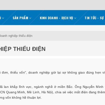
ỆU
SẢN PHẨM
KINH DOANH - DỊCH VỤ
TIN TỨC - SỰ
doanh nghiệp thiếu điện
IỆP THIẾU ĐIỆN
 đơn, thiếu vốn", doanh nghiệp giờ lại sợ không giao đúng hẹn vì
đã lan khắp lĩnh vực, ngành nghề ở miền Bắc. Ông Nguyễn Minh
KCN Quang Minh, Mê Linh, Hà Nội), chia sẻ việc mất điện đang thê
ờng vốn không hề thuận lợi.