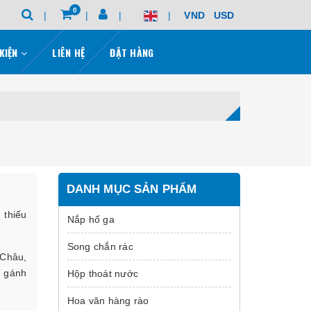
0
VND
USD
 KIỆN
LIÊN HỆ
ĐẶT HÀNG
DANH MỤC SẢN PHẨM
 thiếu
Nắp hố ga
Song chắn rác
 Châu,
m gánh
Hộp thoát nước
Hoa văn hàng rào