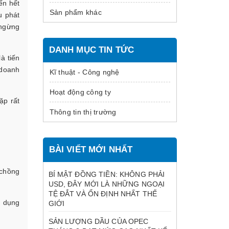
ến hết
Sản phẩm khác
 phát
 ngừng
DANH MỤC TIN TỨC
à tiến
 doanh
Kĩ thuật - Công nghệ
Hoạt động công ty
ặp rất
Thông tin thị trường
BÀI VIẾT MỚI NHẤT
 chồng
BÍ MẬT ĐỒNG TIỀN: KHÔNG PHẢI
USD, ĐÂY MỚI LÀ NHỮNG NGOẠI
TỆ ĐẮT VÀ ỔN ĐỊNH NHẤT THẾ
ử dụng
GIỚI
SẢN LƯỢNG DẦU CỦA OPEC