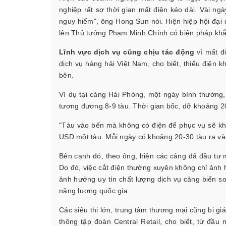
nghiệp rất sợ thời gian mất điện kéo dài. Vài ng
nguy hiểm", ông Hong Sun nói. Hiện hiệp hội đại
lên Thủ tướng Phạm Minh Chính có biện pháp khắ
Lĩnh vực dịch vụ cũng chịu tác động
vì mất đi
dịch vụ hàng hải Việt Nam, cho biết, thiếu điện 
bên.
Ví dụ tại cảng Hải Phòng, một ngày bình thường,
tương đương 8-9 tàu. Thời gian bốc, dỡ khoảng 20
"Tàu vào bến mà không có điện để phục vụ sẽ kh
USD một tàu. Mỗi ngày có khoảng 20-30 tàu ra vào 
Bên cạnh đó, theo ông, hiện các cảng đã đầu tư m
Do đó, việc cắt điện thường xuyên không chỉ ảnh
ảnh hưởng uy tín chất lượng dịch vụ cảng biển s
năng lượng quốc gia.
Các siêu thị lớn, trung tâm thương mại cũng bị g
thông tập đoàn Central Retail, cho biết, từ đầu