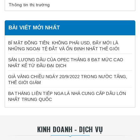
Thông tin thị trường
BÀI VIẾT MỚI NHẤT
BÍ MẬT ĐỒNG TIỀN: KHÔNG PHẢI USD, ĐÂY MỚI LÀ
NHỮNG NGOẠI TỆ ĐẮT VÀ ỔN ĐỊNH NHẤT THẾ GIỚI
SẢN LƯỢNG DẦU CỦA OPEC THÁNG 8 ĐẠT MỨC CAO
NHẤT KỂ TỪ ĐẦU ĐẠI DỊCH
GIÁ VÀNG CHIỀU NGÀY 20/9/2022 TRONG NƯỚC TĂNG,
THẾ GIỚI GIẢM
BA THÁNG LIÊN TIẾP NGA LÀ NHÀ CUNG CẤP DẦU LỚN
NHẤT TRUNG QUỐC
KINH DOANH - DỊCH VỤ