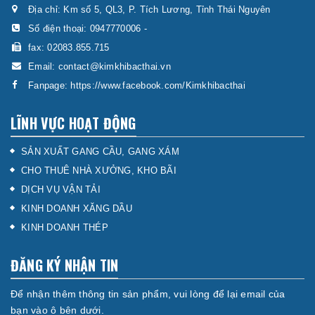
Địa chỉ: Km số 5, QL3, P. Tích Lương, Tỉnh Thái Nguyên
Số điện thoại:
0947770006
-
fax: 02083.855.715
Email:
contact@kimkhibacthai.vn
Fanpage:
https://www.facebook.com/Kimkhibacthai
LĨNH VỰC HOẠT ĐỘNG
SẢN XUẤT GANG CẦU, GANG XÁM
CHO THUÊ NHÀ XƯỞNG, KHO BÃI
DỊCH VỤ VẬN TẢI
KINH DOANH XĂNG DẦU
KINH DOANH THÉP
ĐĂNG KÝ NHẬN TIN
Để nhận thêm thông tin sản phẩm, vui lòng để lại email của
bạn vào ô bên dưới.