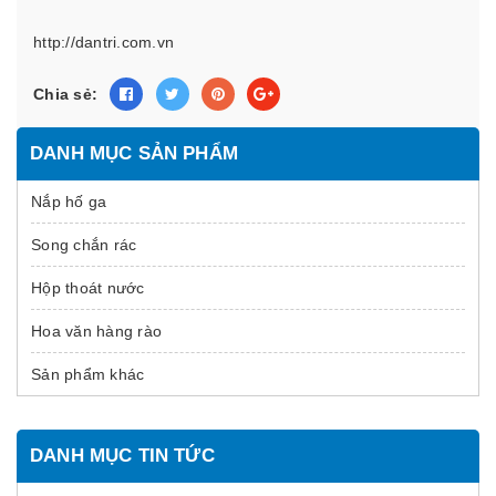
http://dantri.com.vn
Chia sẻ:
DANH MỤC SẢN PHẨM
Nắp hố ga
Song chắn rác
Hộp thoát nước
Hoa văn hàng rào
Sản phẩm khác
DANH MỤC TIN TỨC