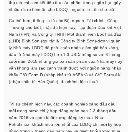
thụ mà chỉ cam kết tiêu thụ sản phẩm trong ngắn hạn gây
nhiều rủi ro tiềm ẩn cho LDDQ", nguồn tin trên cho biết.
Cụ thể hơn, thông tin từ các Bộ, ngành: Tài chính, Công
Thương cho biết, mặc dù hiện nay, Tập đoàn Dầu khí Việt
Nam (PVN) và Công ty TNHH Một thành viên Lọc hoá dầu
(LHD) Bình Sơn (gọi tắt là Công ty Bình Sơn)-đơn vị quản
lý Nhà máy LDDQ đã phải chấp nhận giảm giá bán xăng,
dầu từ Nhà máy LDDQ hơn 1,3 USD/thùng so với 6 tháng
cuối năm 2015 nhưng giá bán sản phẩm của Nhà máy này
vẫn không làm sao cạnh tranh được với nguồn hàng nhập
khẩu C/O Form D (nhập khẩu từ ASEAN) và C/O Form AK
(nhập khẩu từ Hàn Quốc), do chênh lệch thuế.
"Vì sự chênh lệch này, các doanh nghiệp xăng dầu đầu
mối trong nước chỉ ý hợp đồng ngắn hạn 2-3 tháng đầu
năm 2016 và giảm khối lượng đăng ký mua. Như
Petrolimex, khách mua lớn nhất của LDDQ chỉ mới ký hợp
đồng trong 2 tháng đầu năm nay và giảm khối lượng mua