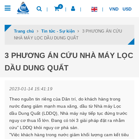
0
VND
USD
Trang chủ
Tin tức - Sự kiện
3 PHƯƠNG ÁN CỨU
NHÀ MÁY LỌC DẦU DUNG QUẤT
3 PHƯƠNG ÁN CỨU NHÀ MÁY LỌC
DẦU DUNG QUẤT
2023-01-14 15:41:19
Theo nguồn tin riêng của Dân trí, do khách hàng trong
nước đang giảm mạnh mua xăng, dầu từ Nhà máy Lọc
dầu Dung Quất (LDDQ), Nhà máy này tiếp tục đứng trước
nguy cơ thua lỗ lớn. Đang có tới 3 giải pháp đặt ra nhằm
cứu" LDDQ khỏi nguy cơ phá sản.
"Việc khách hàng trong nước giảm khối lượng cam kết tiêu