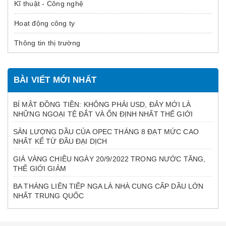
Kĩ thuật - Công nghệ
Hoạt động công ty
Thông tin thị trường
BÀI VIẾT MỚI NHẤT
BÍ MẬT ĐỒNG TIỀN: KHÔNG PHẢI USD, ĐÂY MỚI LÀ
NHỮNG NGOẠI TỆ ĐẮT VÀ ỔN ĐỊNH NHẤT THẾ GIỚI
SẢN LƯỢNG DẦU CỦA OPEC THÁNG 8 ĐẠT MỨC CAO
NHẤT KỂ TỪ ĐẦU ĐẠI DỊCH
GIÁ VÀNG CHIỀU NGÀY 20/9/2022 TRONG NƯỚC TĂNG,
THẾ GIỚI GIẢM
BA THÁNG LIÊN TIẾP NGA LÀ NHÀ CUNG CẤP DẦU LỚN
NHẤT TRUNG QUỐC