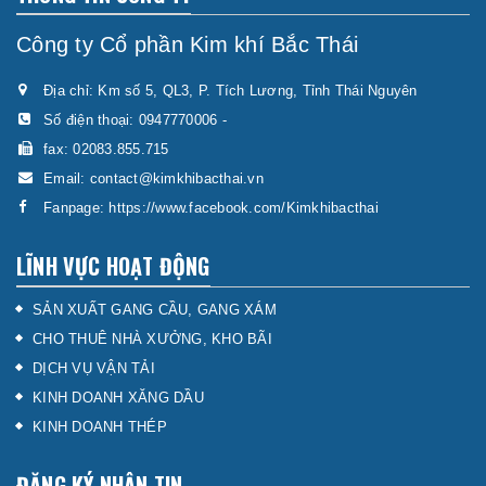
Công ty Cổ phần Kim khí Bắc Thái
Địa chỉ: Km số 5, QL3, P. Tích Lương, Tỉnh Thái Nguyên
Số điện thoại:
0947770006
-
fax: 02083.855.715
Email:
contact@kimkhibacthai.vn
Fanpage:
https://www.facebook.com/Kimkhibacthai
LĨNH VỰC HOẠT ĐỘNG
SẢN XUẤT GANG CẦU, GANG XÁM
CHO THUÊ NHÀ XƯỞNG, KHO BÃI
DỊCH VỤ VẬN TẢI
KINH DOANH XĂNG DẦU
KINH DOANH THÉP
ĐĂNG KÝ NHẬN TIN