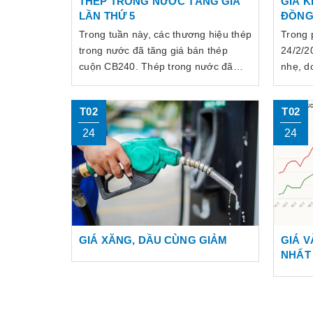
THÉP TRONG NƯỚC TĂNG GIÁ
GIÁ K
LẦN THỨ 5
ĐỒNG
NGUỒ
Trong tuần này, các thương hiệu thép
Trong 
trong nước đã tăng giá bán thép
24/2/2
cuộn CB240. Thép trong nước đã
nhẹ, d
tăng giá lần thứ 5 kể từ đầu năm đến
khai th
nay.
hơn vớ
T02
T02
tại mộ
24
24
GIÁ XĂNG, DẦU CÙNG GIẢM
GIÁ 
NHẤT