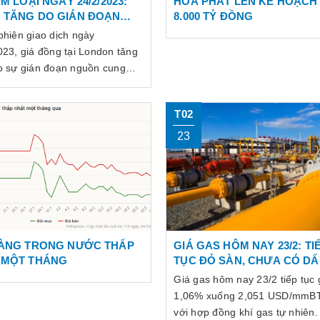
IM LOẠI NGÀY 24/2/2023:
HÒA PHÁT LÊN KẾ HOẠCH 
 TĂNG DO GIÁN ĐOẠN
8.000 TỶ ĐỒNG
N CUNG Ở PANAMA
phiên giao dịch ngày
023, giá đồng tại London tăng
o sự gián đoạn nguồn cung
ác trên toàn cầu trở nên tồi tệ
i việc đình chỉ chế biến quặng
T02
t mỏ chính ở Panama.
23
VÀNG TRONG NƯỚC THẤP
GIÁ GAS HÔM NAY 23/2: TI
 MỘT THÁNG
TỤC ĐỎ SÀN, CHƯA CÓ D
HIỆU PHỤC HỒI
Giá gas hôm nay 23/2 tiếp tục
1,06% xuống 2,051 USD/mmBT
với hợp đồng khí gas tự nhiên.