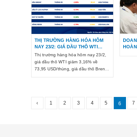
THỊ TRƯỜNG HÀNG HÓA HÔM
DOAN
NAY 23/2: GIÁ DẦU THÔ WTI
HOÀN
GIẢM VỀ 73,95 USD/THÙNG, CÀ
Thị trường hàng hóa hôm nay 23/2,
PHÊ ROBUSTA TĂNG LÊN 2180
giá dầu thô WTI giảm 3,16% về
USD/TONNES
73,95 USD/thùng, giá dầu thô Brent
giảm 2,80% về 80,45 USD/thùng.
‹
1
2
3
4
5
7
6