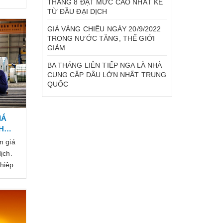
THÁNG 8 ĐẠT MỨC CAO NHẤT KỂ
TỪ ĐẦU ĐẠI DỊCH
GIÁ VÀNG CHIỀU NGÀY 20/9/2022
TRONG NƯỚC TĂNG, THẾ GIỚI
GIẢM
BA THÁNG LIÊN TIẾP NGA LÀ NHÀ
CUNG CẤP DẦU LỚN NHẤT TRUNG
QUỐC
IÁ
H
n giá
ịch.
hiệp