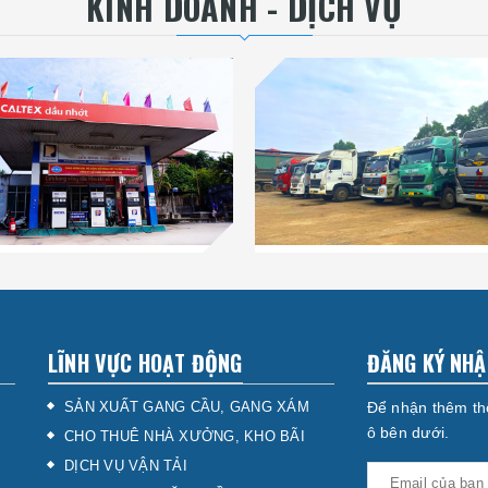
KINH DOANH - DỊCH VỤ
LĨNH VỰC HOẠT ĐỘNG
ĐĂNG KÝ NHẬ
SẢN XUẤT GANG CẦU, GANG XÁM
Để nhận thêm thô
ô bên dưới.
CHO THUÊ NHÀ XƯỞNG, KHO BÃI
DỊCH VỤ VẬN TẢI