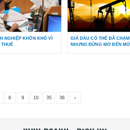
H NGHIỆP KHỐN KHỔ VÌ
GIÁ DẦU CÓ THỂ ĐÃ CHẠM
 THUẾ
NHƯNG ĐỪNG MƠ ĐẾN MỨ
USD/THÙNG
8
9
10
35
36
›