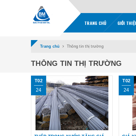
TRANG CHỦ
GIỚI THI
Trang chủ
Thông tin thị trường
THÔNG TIN THỊ TRƯỜNG
T02
T02
24
24