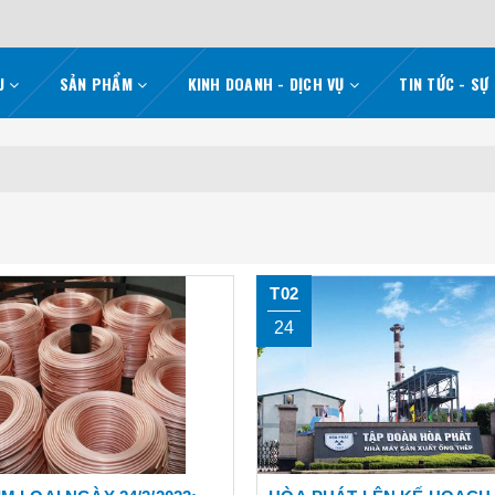
ỆU
SẢN PHẨM
KINH DOANH - DỊCH VỤ
TIN TỨC - SỰ
T02
24