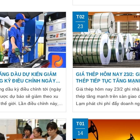
T02
23
ĂNG DẦU DỰ KIẾN GIẢM
GIÁ THÉP HÔM NAY 23/2: G
G KỲ ĐIỀU CHỈNH NGÀY
THÉP TIẾP TỤC TĂNG MẠN
TRÊN SÀN GIAO DỊCH
ng dầu kỳ điều chỉnh tới (ngày
Giá thép hôm nay 23/2 ghi nhậ
được dự báo sẽ giảm theo xu
thép tăng mạnh trên sàn giao d
thế giới. Lần điều chỉnh này,
Lạm phát chi phí đẩy doanh ng
ng dự báo có thể giảm từ 310
ngành thép vào thế khó.
 đồng/lít.
T01
14