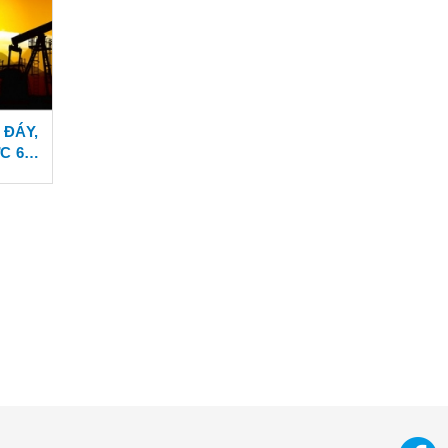
 ĐÁY,
C 60