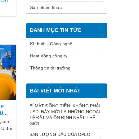
LÃI
Sản phẩm khác
DANH MỤC TIN TỨC
Kĩ thuật - Công nghệ
Hoạt động công ty
Thông tin thị trường
BÀI VIẾT MỚI NHẤT
BÍ MẬT ĐỒNG TIỀN: KHÔNG PHẢI
ẾP
USD, ĐÂY MỚI LÀ NHỮNG NGOẠI
ẤU
TỆ ĐẮT VÀ ỔN ĐỊNH NHẤT THẾ
 giảm
GIỚI
U đối
SẢN LƯỢNG DẦU CỦA OPEC