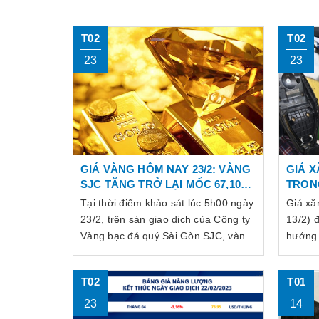
T02
T02
23
23
GIÁ VÀNG HÔM NAY 23/2: VÀNG
GIÁ X
SJC TĂNG TRỞ LẠI MỐC 67,10
TRON
TRIỆU ĐỒNG
13/2
Tại thời điểm khảo sát lúc 5h00 ngày
Giá xă
23/2, trên sàn giao dịch của Công ty
13/2) 
Vàng bạc đá quý Sài Gòn SJC, vàng
hướng 
SJC đang là 66,30 triệu đồng/lượng
giá xă
mua vào và 67,10 triệu đồng/lượng
đến 400
T02
T01
bán ra.
23
14